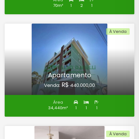
70m²
1
2
1
À Venda
Apartamento
R$
Venda:
440.000,00
Área
34,440m²
1
1
1
À Venda