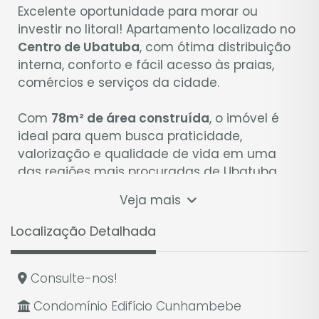
Excelente oportunidade para morar ou
investir no litoral! Apartamento localizado no
Centro de Ubatuba
, com ótima distribuição
interna, conforto e fácil acesso às praias,
comércios e serviços da cidade.
Com
78m² de área construída
, o imóvel é
ideal para quem busca praticidade,
valorização e qualidade de vida em uma
das regiões mais procuradas de Ubatuba.
Veja mais
📐 Características do Imóvel
2 dormitórios
, sendo
1 suíte
Localização Detalhada
Sala de estar
Sala de jantar
Cozinha funcional
Consulte-nos!
Área de serviço
Condomínio Edifício Cunhambebe
2 banheiros