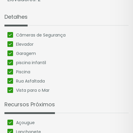
Agende sua visita no Apartamento
Detalhes
Decorado.
Solicite uma simulação personalizada para o
seu fluxo de pagamento.
Câmeras de Segurança
Financiamento até 60 meses direto com a
Elevador
construtora ou bancário.
Garagem
Ótimo custo benefício.
piscina infantil
Piscina
Rua Asfaltada
Vista para o Mar
Recursos Próximos
Açougue
Lanchonete