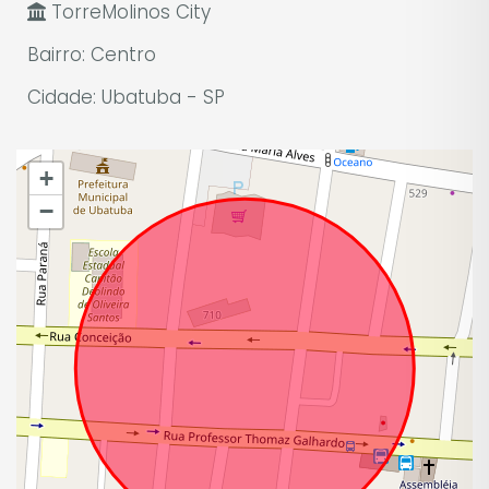
TorreMolinos City
Bairro: Centro
Cidade: Ubatuba - SP
Leaflet
|
©
OpenStreetMap
+
−