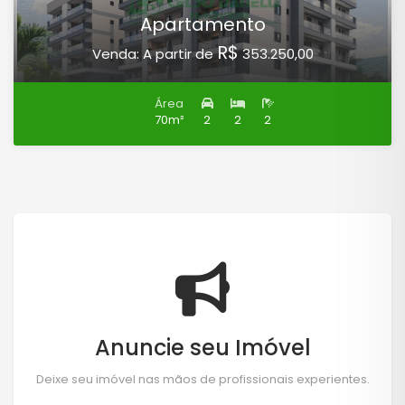
Apartamento
R$
Venda: A partir de
353.250,00
Área
70m²
2
2
2
Anuncie seu Imóvel
Deixe seu imóvel nas mãos de profissionais experientes.