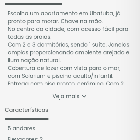
Escolha um apartamento em Ubatuba, já
pronto para morar. Chave na mão.
No centro da cidade, com acesso fácil para
todas as praias.
Com 2 e 3 dormitórios, sendo 1 suíte. Janelas
amplas proporcionando ambiente arejado e
iluminação natural.
Cobertura de lazer com vista para o mar,
com Solarium e piscina adulto/infantil.
Entrega com piso pronto, cerâmico. Com 2
elevadores. Vaga de garagem coberta.
Veja mais
Realize já o seu sonho de ter um
Características
apartamento na Praia.
Acerte no destino. Ubatuba é mais procurado
5 andares
para o verão desbancando em 2021 destinos
como Rio, Salvador e Florianópolis.
Elevadores: 2