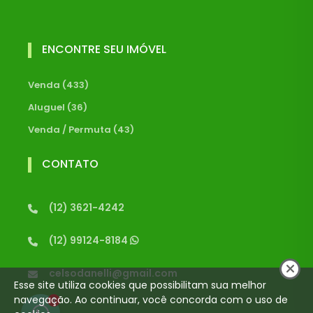
ENCONTRE SEU IMÓVEL
Venda (433)
Aluguel (36)
Venda / Permuta (43)
CONTATO
(12) 3621-4242
(12) 99124-8184
celsodanelli@gmail.com
Esse site utiliza cookies que possibilitam sua melhor
navegação. Ao continuar, você concorda com o uso de
1