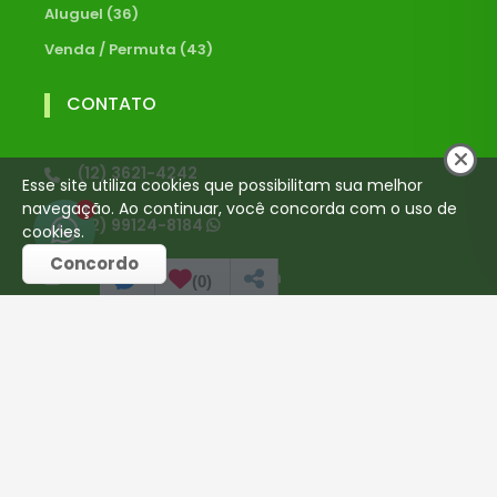
Aluguel (36)
Venda / Permuta (43)
CONTATO
(12) 3621-4242
Esse site utiliza cookies que possibilitam sua melhor
navegação. Ao continuar, você concorda com o uso de
1
(12) 99124-8184
cookies.
Concordo
celsodanelli@gmail.com
(
0
)
REDES SOCIAIS